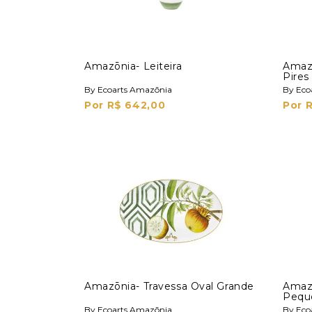
Amazōnia- Leiteira
Amaz
Pires
By Ecoarts Amazōnia
By Eco
Por R$ 642,00
Por 
Amazōnia- Travessa Oval Grande
Amazō
Pequ
By Ecoarts Amazōnia
By Eco