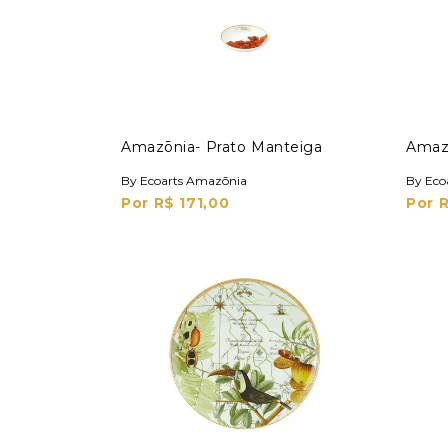
Amazōnia- Prato Manteiga
Amazō
By Ecoarts Amazōnia
By Eco
Por R$ 171,00
Por 