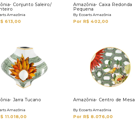
nia- Conjunto Saleiro/
Amazōnia- Caixa Redonda
nteiro
Pequena
arts Amazōnia
By Ecoarts Amazōnia
R$ 613,00
Por R$ 402,00
nia- Jarra Tucano
Amazōnia- Centro de Mesa
arts Amazōnia
By Ecoarts Amazōnia
$ 11.018,00
Por R$ 8.076,00