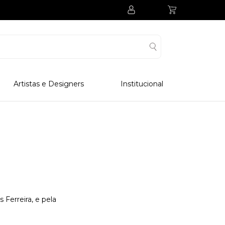
Artistas e Designers
Institucional
Processo Produtivo
Visitar Museu
Visitar Fabrica
Hotel
Clube Colecionadores
 Ferreira, e pela