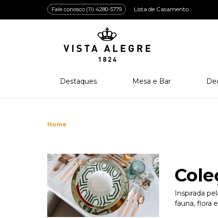
Lista de Casamento
Fale conosco (11) 4280-5779
Destaques
Mesa e Bar
De
Lançamentos
Porcelana
Po
Prêmios e Distinções
Cristal
Cri
Bar e Enologia
Vidro
Coleção Amazōnia
Cutelaria
Cole
Inspirada pel
fauna, flora