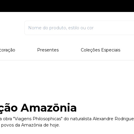
coração
Presentes
Coleções Especiais
rcelana
Corporativo
Edições Especiais
stal
Para Ele
Outros Colecionáveis
Para Ela
Todos
ção Amazōnia
a obra "Viagens Philosophicas" do naturalista Alexandre Rodrigues
 e povos da Amazônia de hoje.