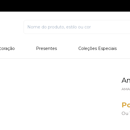
coração
Presentes
Coleções Especiais
rcelana
Corporativo
Edições Especiais
stal
Para Ele
Outros Colecionáveis
Para Ela
Am
Todos
AMA
Po
Ou 