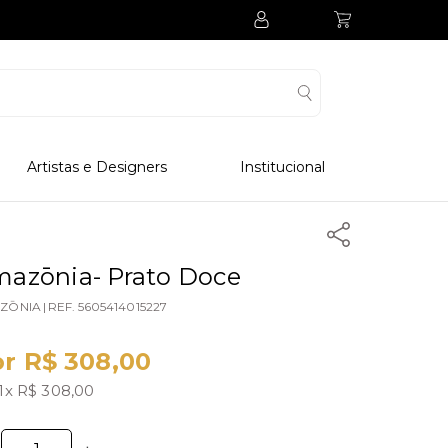
Artistas e Designers
Institucional
Processo Produtivo
Visitar Museu
Visitar Fabrica
azōnia- Prato Doce
Hotel
ZŌNIA
|
REF.
5605414015227
Clube Colecionadores
r R$ 308,00
1x R$ 308,00