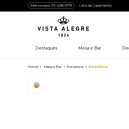
Lista de Casamento
Fale conosco (11) 4280-5779
Destaques
Mesa e Bar
De
Lançamentos
Porcelana
Po
Prêmios e Distinções
Cristal
Cri
Mesa e Bar
Porcelana
Amazōnia
Bar e Enologia
Vidro
Coleção Amazōnia
Cutelaria