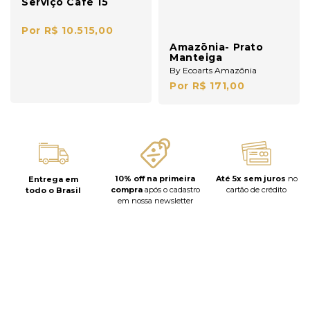
Serviço Café 15
Peças
Por R$ 10.515,00
Amazōnia- Prato
Manteiga
By Ecoarts Amazōnia
Por R$ 171,00
10% off na primeira
Até 5x sem juros
no
Entrega em
compra
após o cadastro
cartão de crédito
todo o Brasil
em nossa newsletter