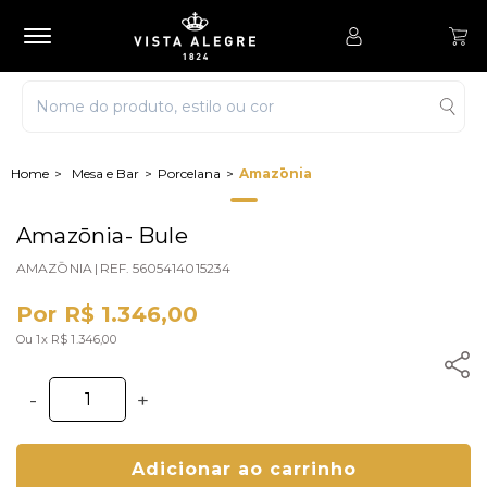
Mesa e Bar
Porcelana
Amazōnia
Amazōnia- Bule
AMAZŌNIA
|
REF.
5605414015234
Por R$ 1.346,00
Ou 1x R$ 1.346,00
-
+
Adicionar ao carrinho