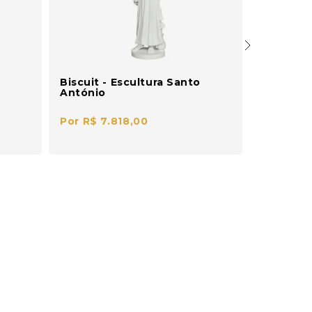
Biscuit - Escultura Santo
Amazōnia
António
By Ecoarts 
Por R$ 7.818,00
Por R$ 6