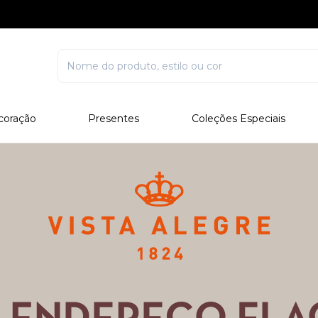
coração
Presentes
Coleções Especiais
rcelana
Corporativo
Edições Especiais
stal
Para Ele
Outros Colecionáveis
Para Ela
Todos