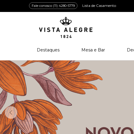
Lista de Casamento
Fale conosco (11) 4280-5779
Destaques
Mesa e Bar
De
Lançamentos
Porcelana
Po
Prêmios e Distinções
Cristal
Cri
Bar e Enologia
Vidro
Coleção Amazōnia
Cutelaria