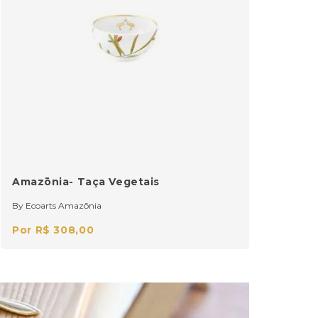
Amazōnia- Taça Vegetais
By Ecoarts Amazōnia
Por R$ 308,00