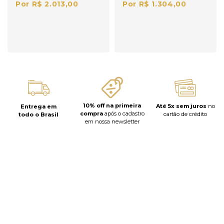
Por R$ 2.013,00
Por R$ 1.304,00
10% off na primeira
Até 5x sem juros
no
Entrega em
compra
após o cadastro
cartão de crédito
todo o Brasil
em nossa newsletter