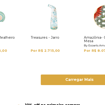
Mealheiro
Treasures - Jarro
Amazōnia- 
Mesa
By Ecoarts Am
6,00
Por R$ 2.715,00
Por R$ 8.0
Carregar Mais