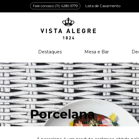
Lista de Casamento
Fale conosco (11) 4280-5779
Destaques
Mesa e Bar
De
Lançamentos
Porcelana
Po
Prêmios e Distinções
Cristal
Cri
Bar e Enologia
Vidro
Coleção Amazōnia
Cutelaria
Porcelana