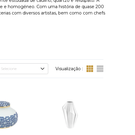
te estudada de caulino, quartzo e feldspato. A
lhante e homogéneo. Com uma história de quase 200
cerias com diversos artistas, bem como com chefs
Visualização :
Selecione