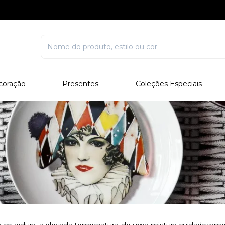
coração
Presentes
Coleções Especiais
rcelana
Corporativo
Edições Especiais
stal
Para Ele
Outros Colecionáveis
Para Ela
Todos