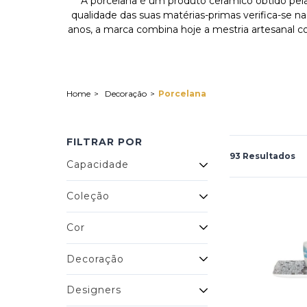
A porcelana é um produto cerâmico obtido pela
qualidade das suas matérias-primas verifica-se n
anos, a marca combina hoje a mestria artesanal 
Decoração
Porcelana
FILTRAR POR
93 Resultados
Capacidade
Coleção
Cor
Decoração
Designers