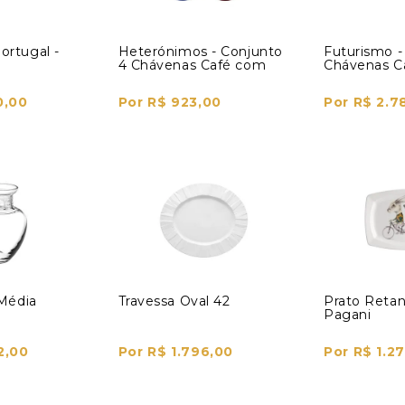
ortugal -
Heterónimos - Conjunto
Futurismo -
4 Chávenas Café com
Chávenas C
Pires
Pires
0,00
Por R$ 923,00
Por R$ 2.7
 Média
Travessa Oval 42
Prato Reta
Pagani
2,00
Por R$ 1.796,00
Por R$ 1.2