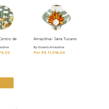
Centro de
Amazōnia- Jarra Tucano
azōnia
By Ecoarts Amazōnia
76,00
Por R$ 11.018,00