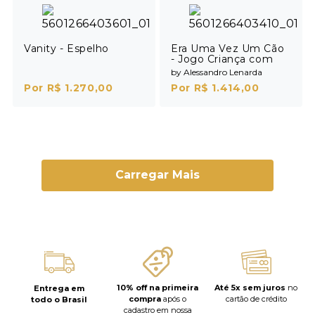
Vanity - Espelho
Era Uma Vez Um Cão
- Jogo Criança com
Livro em Português
by Alessandro Lenarda
Por R$ 1.270,00
Por R$ 1.414,00
Carregar Mais
10% off na primeira
Até 5x sem juros
no
Entrega em
compra
após o
cartão de crédito
todo o Brasil
cadastro em nossa