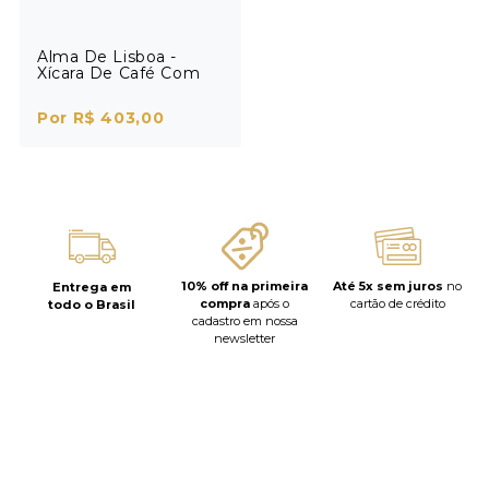
Alma De Lisboa -
Xícara De Café Com
Pires Quiosque
Por R$ 403,00
10% off na primeira
Até 5x sem juros
no
Entrega em
compra
após o
cartão de crédito
todo o Brasil
cadastro em nossa
newsletter