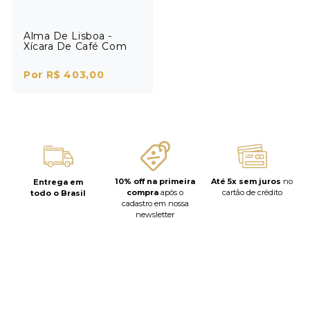
Alma De Lisboa -
Xícara De Café Com
Pires Quiosque
Por R$ 403,00
10% off na primeira
Até 5x sem juros
no
Entrega em
compra
após o
cartão de crédito
todo o Brasil
cadastro em nossa
newsletter