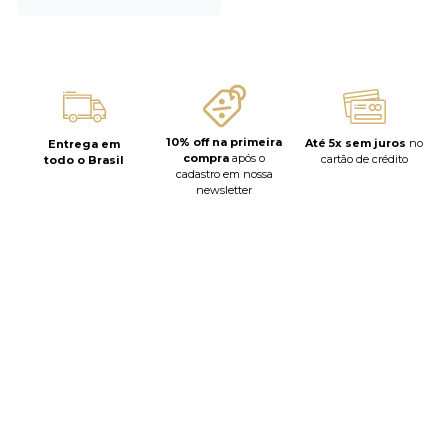
10% off na primeira
Até 5x sem juros
no
Entrega em
compra
após o
cartão de crédito
todo o Brasil
cadastro em nossa
newsletter