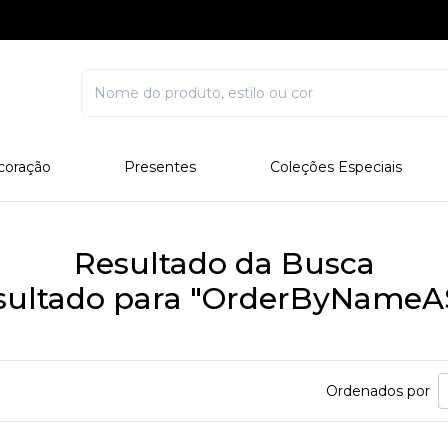
coração
Presentes
Coleções Especiais
rcelana
Corporativo
Edições Especiais
stal
Para Ele
Outros Colecionáveis
Resultado da Busca
Para Ela
sultado para "OrderByNameA
Todos
Ordenados por