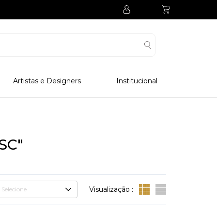
Artistas e Designers
Institucional
Processo Produtivo
Visitar Museu
Visitar Fabrica
SC"
Hotel
Clube Colecionadores
Visualização :
Selecione