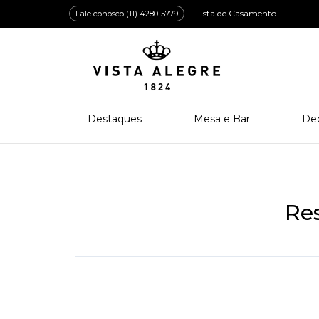
Lista de Casamento
Fale conosco (11) 4280-5779
Destaques
Mesa e Bar
De
Lançamentos
Porcelana
Po
Prêmios e Distinções
Cristal
Cri
Bar e Enologia
Vidro
Re
Coleção Amazōnia
Cutelaria