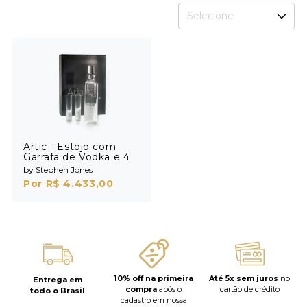
Selecione
Artic - Estojo com
Garrafa de Vodka e 4
Shots
by Stephen Jones
Por R$ 4.433,00
10% off na primeira
Até 5x sem juros
no
Entrega em
compra
após o
cartão de crédito
todo o Brasil
cadastro em nossa