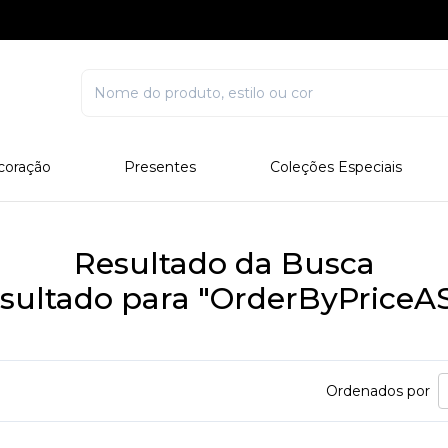
coração
Presentes
Coleções Especiais
rcelana
Corporativo
Edições Especiais
stal
Para Ele
Outros Colecionáveis
Resultado da Busca
Para Ela
sultado para "OrderByPriceA
Todos
Ordenados por