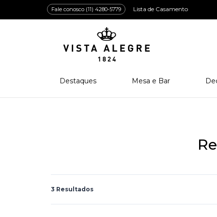
Lista de Casamento
Fale conosco (11) 4280-5779
Destaques
Mesa e Bar
De
Lançamentos
Porcelana
Po
Prêmios e Distinções
Cristal
Cri
Bar e Enologia
Vidro
Re
Coleção Amazōnia
Cutelaria
3 Resultados