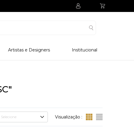
Artistas e Designers
Institucional
Processo Produtivo
Visitar Museu
Visitar Fabrica
SC"
Hotel
Clube Colecionadores
Visualização :
Selecione