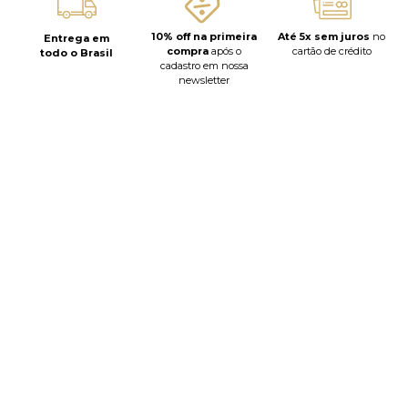
10% off na primeira
Até 5x sem juros
no
Entrega em
compra
após o
cartão de crédito
todo o Brasil
cadastro em nossa
newsletter