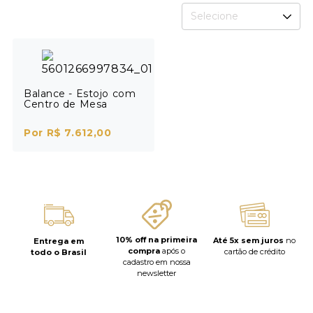
Selecione
Balance - Estojo com
Centro de Mesa
Por R$ 7.612,00
10% off na primeira
Até 5x sem juros
no
Entrega em
compra
após o
cartão de crédito
todo o Brasil
cadastro em nossa
newsletter