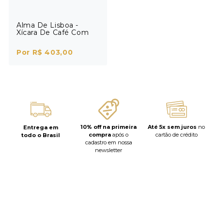
Alma De Lisboa -
Xícara De Café Com
Pires Quiosque
Por R$ 403,00
10% off na primeira
Até 5x sem juros
no
Entrega em
compra
após o
cartão de crédito
todo o Brasil
cadastro em nossa
newsletter