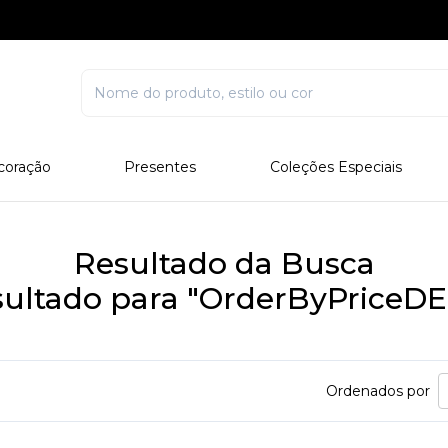
coração
Presentes
Coleções Especiais
rcelana
Corporativo
Edições Especiais
stal
Para Ele
Outros Colecionáveis
Resultado da Busca
Para Ela
ultado para "OrderByPriceD
Todos
Ordenados por