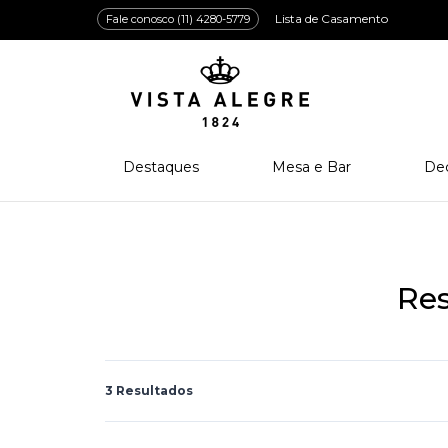
Lista de Casamento
Fale conosco (11) 4280-5779
Destaques
Mesa e Bar
De
Lançamentos
Porcelana
Po
Prêmios e Distinções
Cristal
Cri
Bar e Enologia
Vidro
Res
Coleção Amazōnia
Cutelaria
3 Resultados