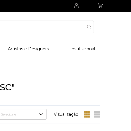
Artistas e Designers
Institucional
Processo Produtivo
Visitar Museu
Visitar Fabrica
ESC"
Hotel
Clube Colecionadores
Visualização :
Selecione