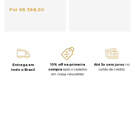
Por R$ 368,00
10% off na primeira
Até 5x sem juros
no
Entrega em
compra
após o cadastro
cartão de crédito
todo o Brasil
em nossa newsletter