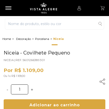
Decoração
Porcelana
Niceia
Niceia - Covilhete Pequeno
NICEIA
|
REF.
5601266389301
Por R$ 1.109,00
Ou 1x R$ 1.109,00
-
+
Adicionar ao carrinho