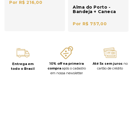
Por R$ 216,00
Alma do Porto -
Bandeja + Caneca
Por R$ 757,00
10% off na primeira
Até 5x sem juros
no
Entrega em
compra
após o cadastro
cartão de crédito
todo o Brasil
em nossa newsletter