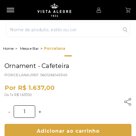
Mesa e Bar
Porcelana
Ornament - Cafeteira
PORCELANA
|
REF.
5601266149349
Por R$ 1.637,00
Ou 1x R$ 1.637,00
-
+
Adicionar ao carrinho