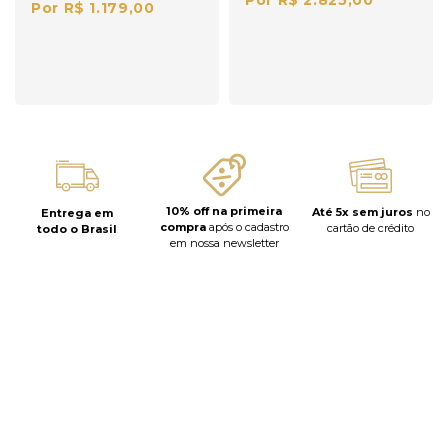
Por R$ 2.825,00
Por R$ 1.179,00
10% off na primeira
Até 5x sem juros
no
Entrega em
compra
após o cadastro
cartão de crédito
todo o Brasil
em nossa newsletter