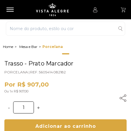
Mesa e Bar
Porcelana
Trasso - Prato Marcador
PORCELANA
|
REF.
5605414082182
Por R$ 907,00
Ou 1x R$ 907,00
-
+
Adicionar ao carrinho