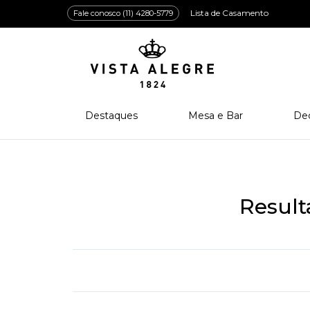
Lista de Casamento
Fale conosco (11) 4280-5779
Destaques
Mesa e Bar
De
Lançamentos
Porcelana
Po
Prêmios e Distinções
Cristal
Cri
Bar e Enologia
Vidro
Resul
Coleção Amazōnia
Cutelaria