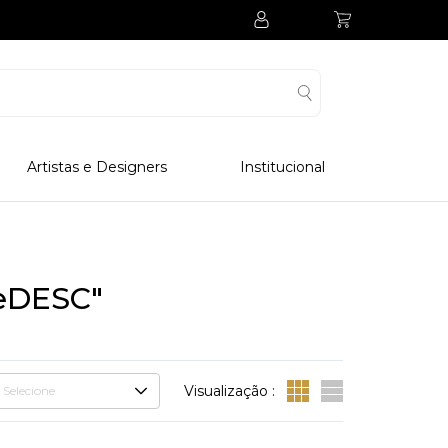
Artistas e Designers
Institucional
Processo Produtivo
Visitar Museu
Visitar Fabrica
eDESC"
Hotel
Clube Colecionadores
Visualização :
Selecione