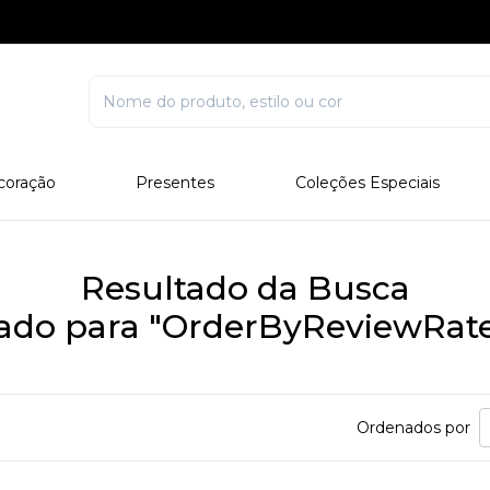
coração
Presentes
Coleções Especiais
rcelana
Corporativo
Edições Especiais
stal
Para Ele
Outros Colecionáveis
Resultado da Busca
Para Ela
tado para "OrderByReviewRat
Todos
Ordenados por