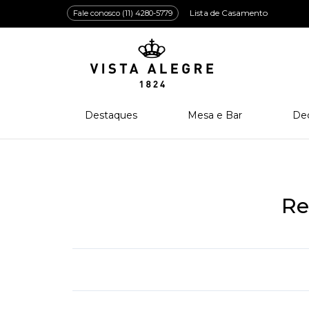
Lista de Casamento
Fale conosco (11) 4280-5779
Destaques
Mesa e Bar
De
Lançamentos
Porcelana
Po
Prêmios e Distinções
Cristal
Cri
Bar e Enologia
Vidro
Re
Coleção Amazōnia
Cutelaria