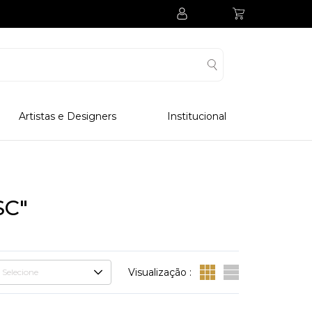
Artistas e Designers
Institucional
Processo Produtivo
Visitar Museu
Visitar Fabrica
SC"
Hotel
Clube Colecionadores
Visualização :
Selecione