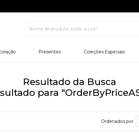
coração
Presentes
Coleções Especiais
rcelana
Corporativo
Edições Especiais
stal
Para Ele
Outros Colecionáveis
Resultado da Busca
Para Ela
sultado para "OrderByPriceA
Todos
Ordenados por