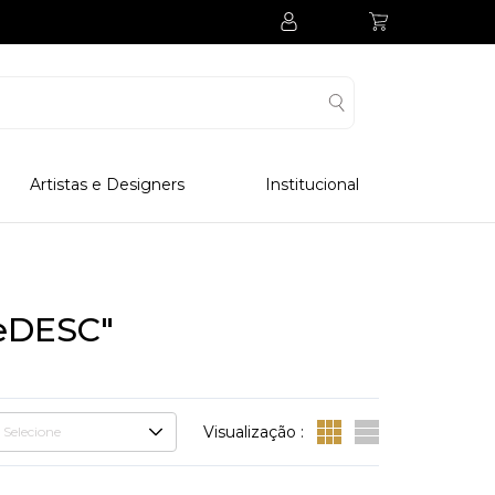
Artistas e Designers
Institucional
Processo Produtivo
Visitar Museu
Visitar Fabrica
eDESC"
Hotel
Clube Colecionadores
Visualização :
Selecione