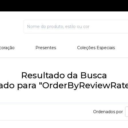
coração
Presentes
Coleções Especiais
rcelana
Corporativo
Edições Especiais
stal
Para Ele
Outros Colecionáveis
Resultado da Busca
Para Ela
tado para "OrderByReviewRat
Todos
Ordenados por