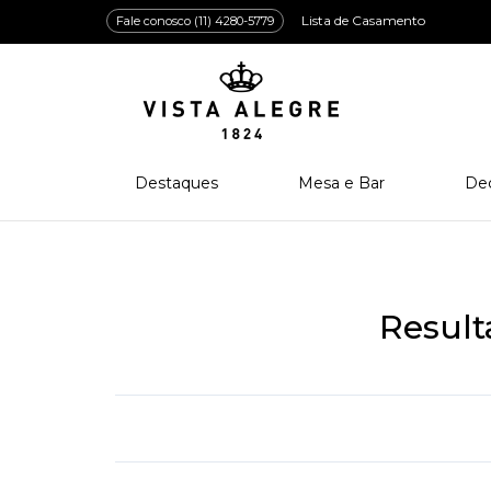
Lista de Casamento
Fale conosco (11) 4280-5779
Destaques
Mesa e Bar
De
Lançamentos
Porcelana
Po
Prêmios e Distinções
Cristal
Cri
Bar e Enologia
Vidro
Resul
Coleção Amazōnia
Cutelaria