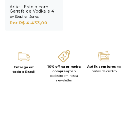
Artic - Estojo com
Garrafa de Vodka e 4
Shots
by Stephen Jones
Por R$ 4.433,00
10% off na primeira
Até 5x sem juros
no
Entrega em
compra
após o
cartão de crédito
todo o Brasil
cadastro em nossa
newsletter