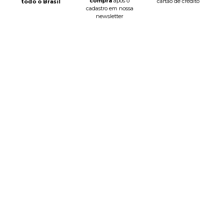
compra
após o
cartão de crédito
todo o Brasil
cadastro em nossa
newsletter