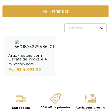
Filtrar por
Selecione
Artic - Estojo com
Garrafa de Vodka e 4
Shots
by Stephen Jones
Por R$ 4.433,00
10% off na primeira
Até 5x sem juros
no
Entrega em