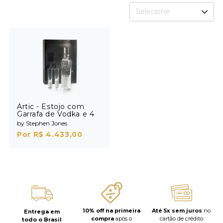
Selecione
Artic - Estojo com
Garrafa de Vodka e 4
Shots
by Stephen Jones
Por R$ 4.433,00
10% off na primeira
Até 5x sem juros
no
Entrega em
compra
após o
cartão de crédito
todo o Brasil