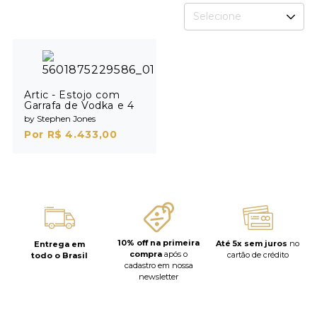
Selecione
Artic - Estojo com
Garrafa de Vodka e 4
Shots
by Stephen Jones
Por R$ 4.433,00
10% off na primeira
Até 5x sem juros
no
Entrega em
compra
após o
cartão de crédito
todo o Brasil
cadastro em nossa
newsletter