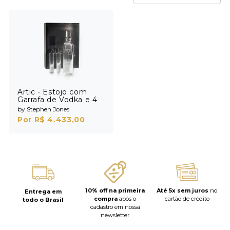
Artic - Estojo com
Garrafa de Vodka e 4
Shots
by Stephen Jones
Por R$ 4.433,00
10% off na primeira
Até 5x sem juros
no
Entrega em
compra
após o
cartão de crédito
todo o Brasil
cadastro em nossa
newsletter