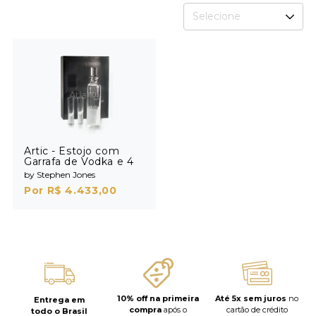
Selecione
Artic - Estojo com
Garrafa de Vodka e 4
Shots
by Stephen Jones
Por R$ 4.433,00
10% off na primeira
Até 5x sem juros
no
Entrega em
compra
após o
cartão de crédito
todo o Brasil