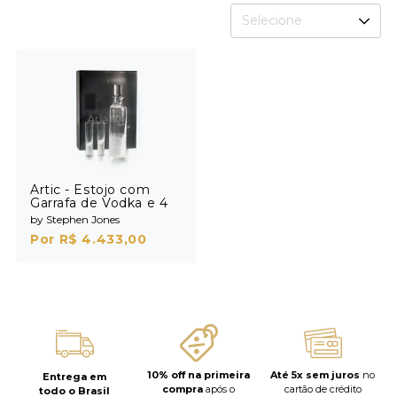
Selecione
Artic - Estojo com
Garrafa de Vodka e 4
Shots
by Stephen Jones
Por R$ 4.433,00
10% off na primeira
Até 5x sem juros
no
Entrega em
compra
após o
cartão de crédito
todo o Brasil