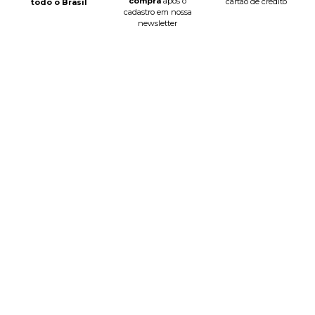
compra
após o
cartão de crédito
todo o Brasil
cadastro em nossa
newsletter