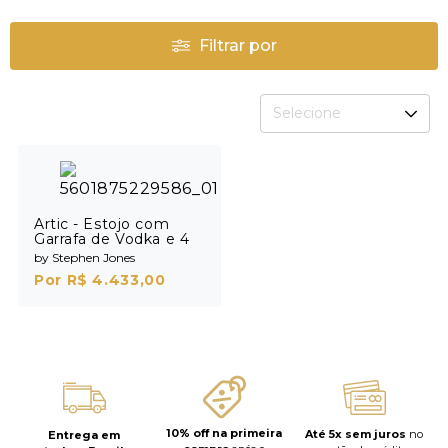
Filtrar por
Selecione
Artic - Estojo com
Garrafa de Vodka e 4
Shots
by Stephen Jones
Por R$ 4.433,00
10% off na primeira
Até 5x sem juros
no
Entrega em