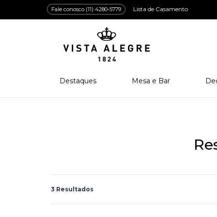
Lista de Casamento
Fale conosco (11) 4280-5779
Destaques
Mesa e Bar
De
Lançamentos
Porcelana
Po
Prêmios e Distinções
Cristal
Cri
Bar e Enologia
Vidro
Re
Coleção Amazōnia
Cutelaria
3 Resultados