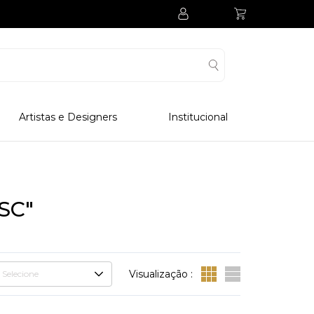
Artistas e Designers
Institucional
Processo Produtivo
Visitar Museu
Visitar Fabrica
SC"
Hotel
Clube Colecionadores
Visualização :
Selecione