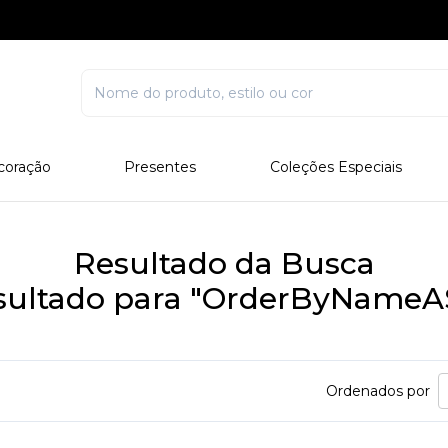
coração
Presentes
Coleções Especiais
rcelana
Corporativo
Edições Especiais
stal
Para Ele
Outros Colecionáveis
Resultado da Busca
Para Ela
sultado para "OrderByNameA
Todos
Ordenados por