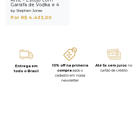
Garrafa de Vodka e 4
Shots
by Stephen Jones
Por R$ 4.433,00
10% off na primeira
Até 5x sem juros
no
Entrega em
compra
após o
cartão de crédito
todo o Brasil
cadastro em nossa
newsletter