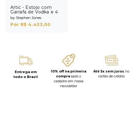
Artic - Estojo com
Garrafa de Vodka e 4
Shots
by Stephen Jones
Por R$ 4.433,00
10% off na primeira
Até 5x sem juros
no
Entrega em
compra
após o
cartão de crédito
todo o Brasil
cadastro em nossa
newsletter