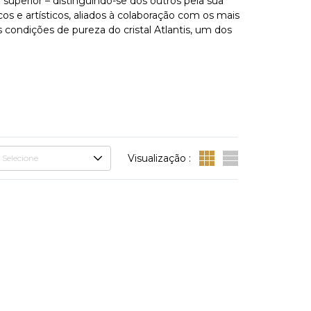
 superior – distinguindo-se dos outros pela sua
os e artísticos, aliados à colaboração com os mais
condições de pureza do cristal Atlantis, um dos
Visualização :
Selecione