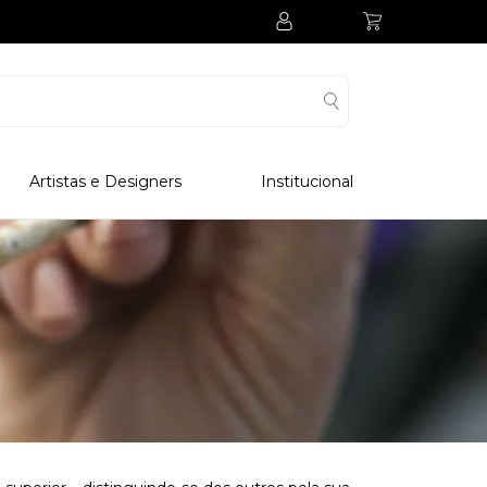
Artistas e Designers
Institucional
Processo Produtivo
Visitar Museu
Visitar Fabrica
Hotel
Clube Colecionadores