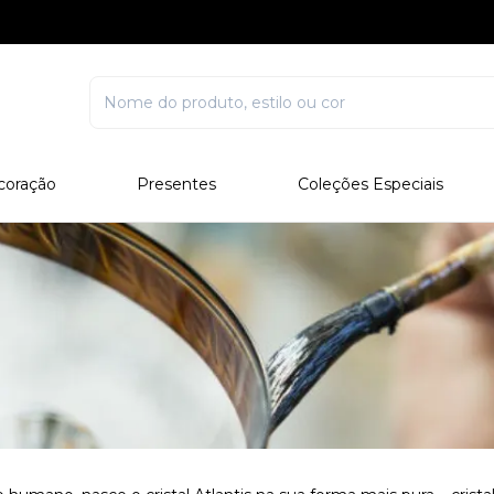
coração
Presentes
Coleções Especiais
rcelana
Corporativo
Edições Especiais
stal
Para Ele
Outros Colecionáveis
Para Ela
Todos