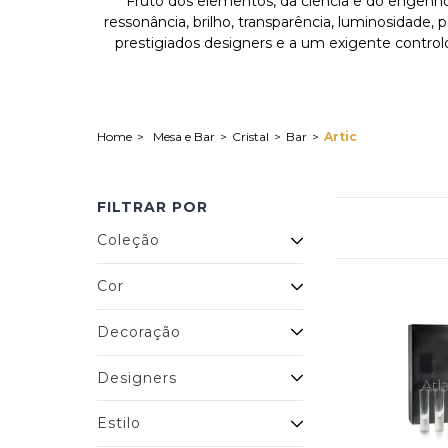
Fruto dos elementos, da ciência e do engenho h
ressonância, brilho, transparência, luminosidade,
prestigiados designers e a um exigente control
Mesa e Bar
Cristal
Bar
Artic
FILTRAR POR
Coleção
Cor
Decoração
Designers
Estilo