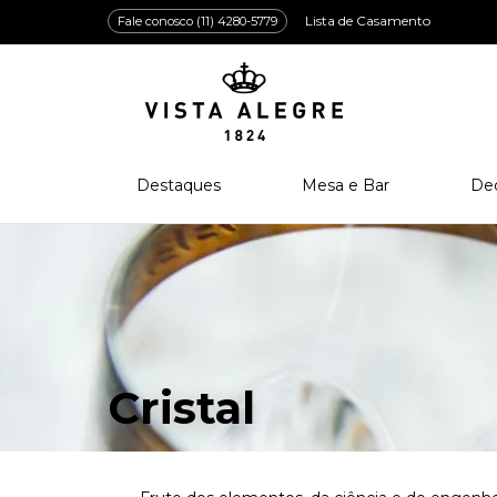
Lista de Casamento
Fale conosco (11) 4280-5779
Destaques
Mesa e Bar
De
Lançamentos
Porcelana
Po
Prêmios e Distinções
Cristal
Cri
Bar e Enologia
Vidro
Coleção Amazōnia
Cutelaria
Cristal