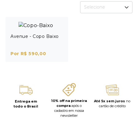
Selecione
Avenue - Copo Baixo
Por R$ 590,00
10% off na primeira
Até 5x sem juros
no
Entrega em
compra
após o
cartão de crédito
todo o Brasil
cadastro em nossa
newsletter