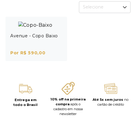
Selecione
Avenue - Copo Baixo
Por R$ 590,00
10% off na primeira
Até 5x sem juros
no
Entrega em
compra
após o
cartão de crédito
todo o Brasil
cadastro em nossa
newsletter