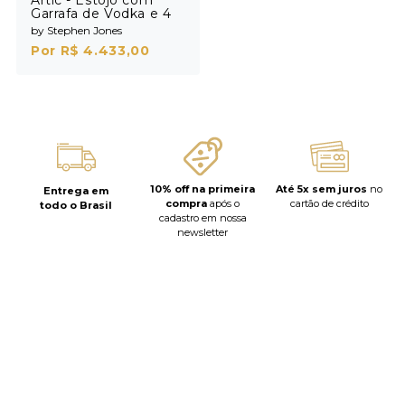
Garrafa de Vodka e 4
Shots
by Stephen Jones
Por R$ 4.433,00
10% off na primeira
Até 5x sem juros
no
Entrega em
compra
após o
cartão de crédito
todo o Brasil
cadastro em nossa
newsletter