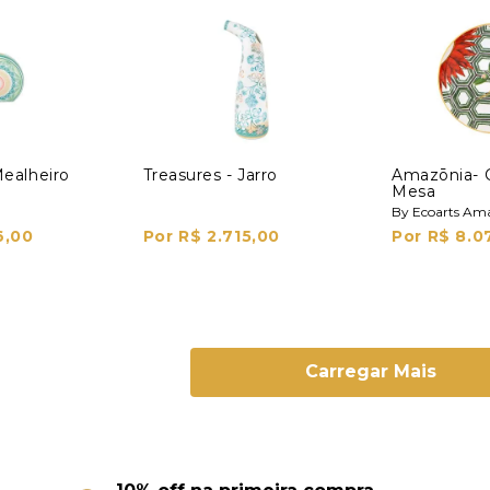
Mealheiro
Treasures - Jarro
Amazōnia- 
Mesa
By Ecoarts Am
6,00
Por R$ 2.715,00
Por R$ 8.0
Carregar Mais