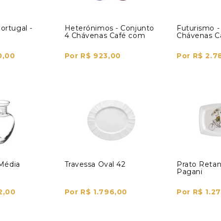
ortugal -
Heterónimos - Conjunto
Futurismo -
4 Chávenas Café com
Chávenas C
Pires
Pires
0,00
Por R$ 923,00
Por R$ 2.7
 Média
Travessa Oval 42
Prato Reta
Pagani
2,00
Por R$ 1.796,00
Por R$ 1.2