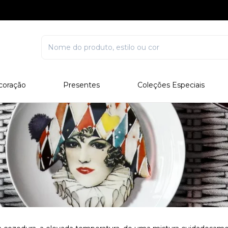
coração
Presentes
Coleções Especiais
rcelana
Corporativo
Edições Especiais
stal
Para Ele
Outros Colecionáveis
Para Ela
Todos