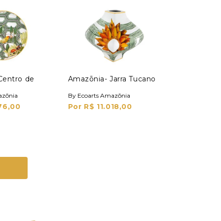
Centro de
Amazōnia- Jarra Tucano
azōnia
By Ecoarts Amazōnia
76,00
Por R$ 11.018,00