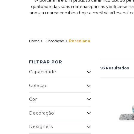
A porcelana é um produto cerâmico obtido pela
qualidade das suas matérias-primas verifica-se n
anos, a marca combina hoje a mestria artesanal 
Decoração
Porcelana
FILTRAR POR
93 Resultados
Capacidade
Coleção
Cor
Decoração
Designers