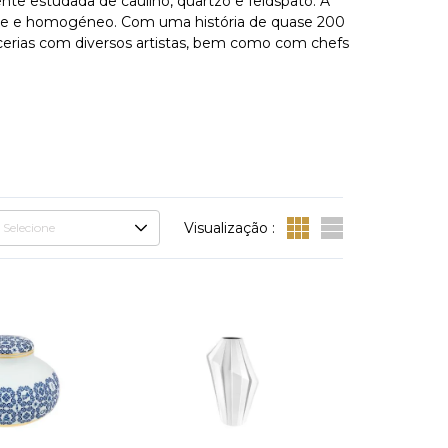
te estudada de caulino, quartzo e feldspato. A
lhante e homogéneo. Com uma história de quase 200
cerias com diversos artistas, bem como com chefs
Visualização :
Selecione