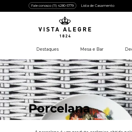
Lista de Casamento
Fale conosco (11) 4280-5779
Destaques
Mesa e Bar
De
Lançamentos
Porcelana
Po
Prêmios e Distinções
Cristal
Cri
Bar e Enologia
Vidro
Coleção Amazōnia
Cutelaria
Porcelana