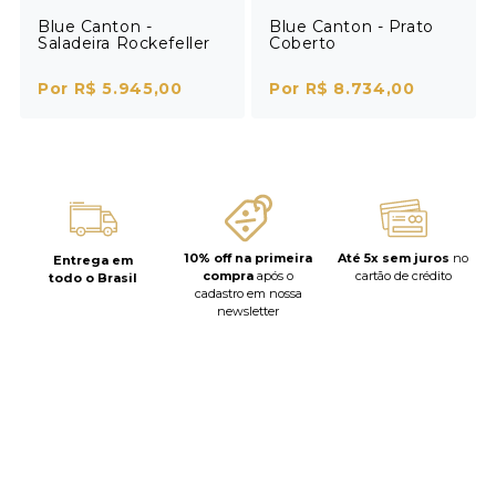
Blue Canton -
Blue Canton - Prato
Saladeira Rockefeller
Coberto
Por R$ 5.945,00
Por R$ 8.734,00
10% off na primeira
Até 5x sem juros
no
Entrega em
compra
após o
cartão de crédito
todo o Brasil
cadastro em nossa
newsletter