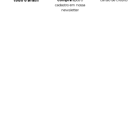
cartão de crédito
todo o Brasil
cadastro em nossa
newsletter