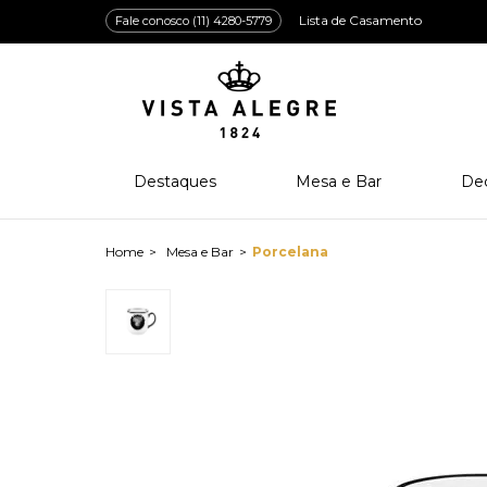
Lista de Casamento
Fale conosco (11) 4280-5779
Destaques
Mesa e Bar
De
Lançamentos
Porcelana
Po
Prêmios e Distinções
Cristal
Cri
Mesa e Bar
Porcelana
Bar e Enologia
Vidro
Coleção Amazōnia
Cutelaria