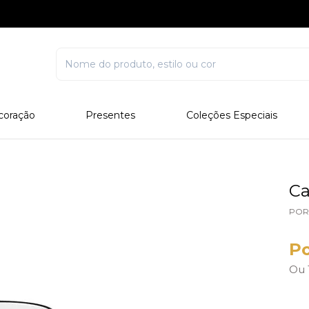
coração
Presentes
Coleções Especiais
rcelana
Corporativo
Edições Especiais
stal
Para Ele
Outros Colecionáveis
Para Ela
Ca
Todos
POR
Po
Ou 