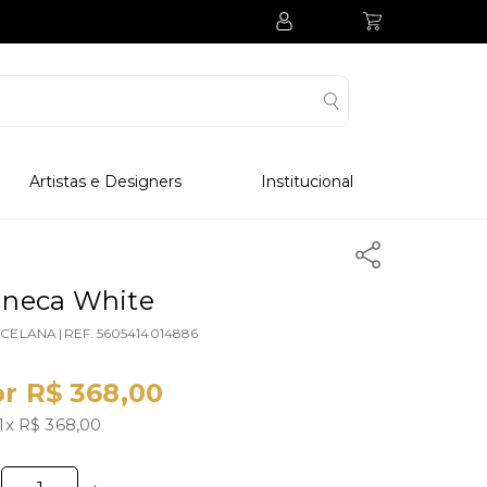
Artistas e Designers
Institucional
Processo Produtivo
Visitar Museu
Visitar Fabrica
neca White
Hotel
CELANA
|
REF.
5605414014886
Clube Colecionadores
r R$ 368,00
1x R$ 368,00