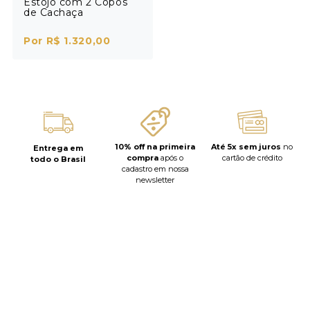
Estojo com 2 Copos
de Cachaça
Por R$ 1.320,00
10% off na primeira
Até 5x sem juros
no
Entrega em
compra
após o
cartão de crédito
todo o Brasil
cadastro em nossa
newsletter