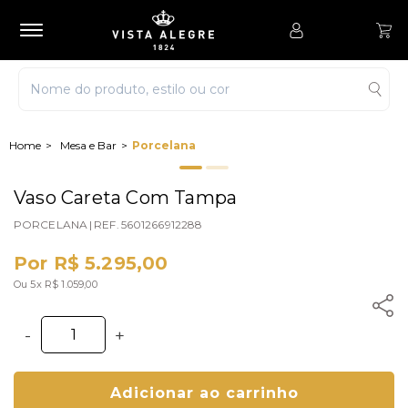
Mesa e Bar
Porcelana
Vaso Careta Com Tampa
PORCELANA
|
REF.
5601266912288
Por R$ 5.295,00
Ou 5x R$ 1.059,00
-
+
Adicionar ao carrinho