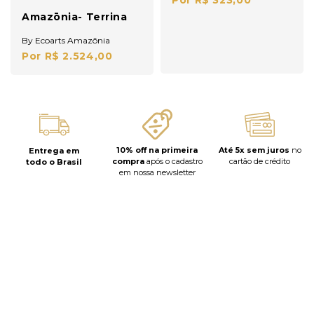
Por R$ 323,00
Amazōnia- Terrina
By Ecoarts Amazōnia
Por R$ 2.524,00
10% off na primeira
Até 5x sem juros
no
Entrega em
compra
após o cadastro
cartão de crédito
todo o Brasil
em nossa newsletter