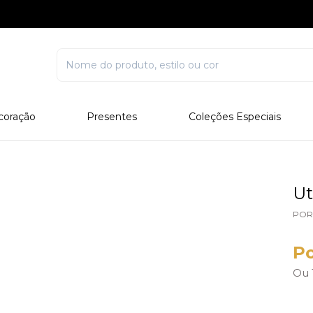
coração
Presentes
Coleções Especiais
rcelana
Corporativo
Edições Especiais
stal
Para Ele
Outros Colecionáveis
Para Ela
Ut
Todos
POR
Po
Ou 