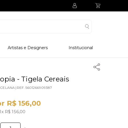
Artistas e Designers
Institucional
Processo Produtivo
Visitar Museu
Visitar Fabrica
opia - Tigela Cereais
Hotel
CELANA
|
REF.
5601266909387
Clube Colecionadores
r R$ 156,00
1x R$ 156,00