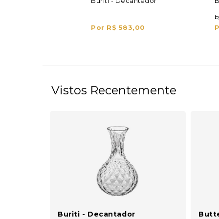
Buriti - Decantador
B
b
Por R$ 583,00
P
Vistos Recentemente
Buriti - Decantador
Butte