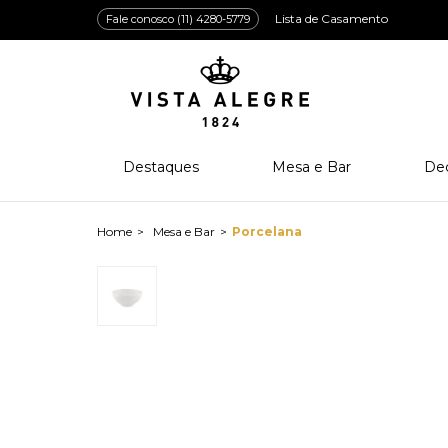
Lista de Casamento
Fale conosco (11) 4280-5779
Destaques
Mesa e Bar
De
Lançamentos
Porcelana
Po
Prêmios e Distinções
Cristal
Cri
Mesa e Bar
Porcelana
Bar e Enologia
Vidro
Coleção Amazōnia
Cutelaria