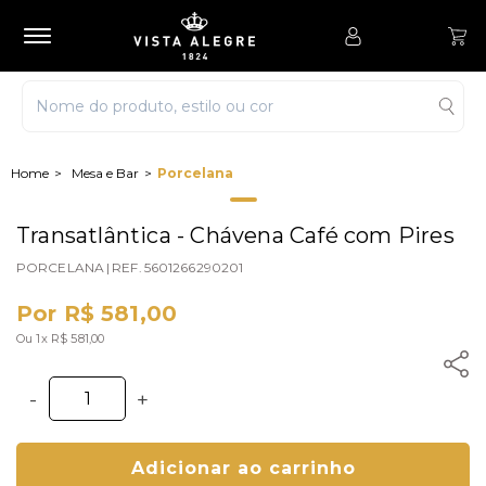
Mesa e Bar
Porcelana
Transatlântica - Chávena Café com Pires
PORCELANA
|
REF.
5601266290201
Por R$ 581,00
Ou 1x R$ 581,00
-
+
Adicionar ao carrinho