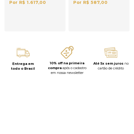
Por R$ 1.617,00
Por R$ 587,00
10% off na primeira
Até 5x sem juros
no
Entrega em
compra
após o cadastro
cartão de crédito
todo o Brasil
em nossa newsletter