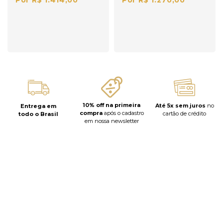
Por R$ 1.414,00
Por R$ 1.270,00
10% off na primeira
Até 5x sem juros
no
Entrega em
compra
após o cadastro
cartão de crédito
todo o Brasil
em nossa newsletter