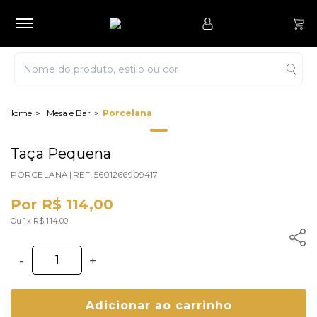
Mesa e Bar
Porcelana
Taça Pequena
PORCELANA
|
REF.
5601266909417
Por R$ 114,00
Ou 1x R$ 114,00
-
+
Adicionar ao carrinho