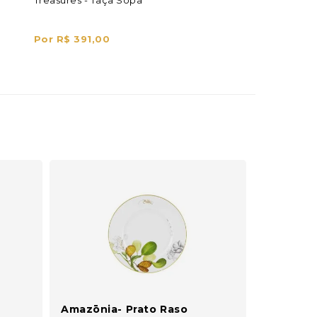
Treasures - Taça Sopa
Por R$ 391,00
Amazōnia- Prato Raso