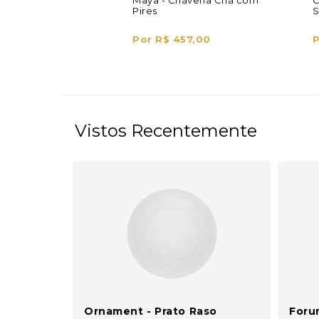
Maya - Chávena Chá com
C
Pires
S
Por R$ 457,00
P
Vistos Recentemente
Ornament - Prato Raso
Foru