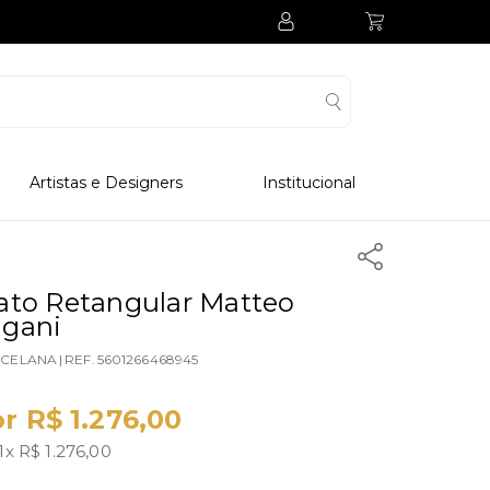
Artistas e Designers
Institucional
Processo Produtivo
Visitar Museu
Visitar Fabrica
ato Retangular Matteo
gani
Hotel
CELANA
|
REF.
5601266468945
Clube Colecionadores
r R$ 1.276,00
1x R$ 1.276,00