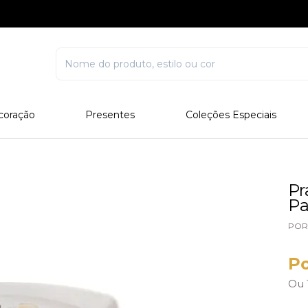
coração
Presentes
Coleções Especiais
rcelana
Corporativo
Edições Especiais
stal
Para Ele
Outros Colecionáveis
Para Ela
Pr
Pa
Todos
POR
Po
Ou 