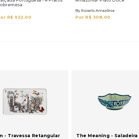
alçada Portuguesa - 4 Pratos
Amazōnia- Prato Doce
obremesa
By Ecoarts Amazōnia
or R$ 922,00
Por R$ 308,00
m - Travessa Retangular
The Meaning - Saladeira