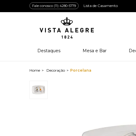
Lista de Casamento
Fale conosco (11) 4280-5779
Destaques
Mesa e Bar
De
Lançamentos
Porcelana
Po
Prêmios e Distinções
Cristal
Cri
Decoração
Porcelana
Bar e Enologia
Vidro
Coleção Amazōnia
Cutelaria