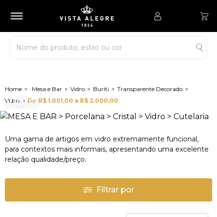
Mesa e Bar
Vidro
Buriti
Transparente Decorado
Vidro
Vidro
De R$ 1.001,00 a R$ 2.000,00
Uma gama de artigos em vidro extremamente funcional,
para contextos mais informais, apresentando uma excelente
relação qualidade/preço.
Filtrar por