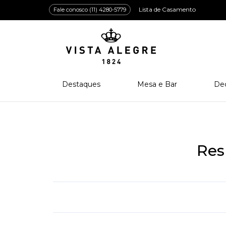
Lista de Casamento
Fale conosco (11) 4280-5779
Destaques
Mesa e Bar
De
Lançamentos
Porcelana
Po
Prêmios e Distinções
Cristal
Cri
Bar e Enologia
Vidro
Res
Coleção Amazōnia
Cutelaria