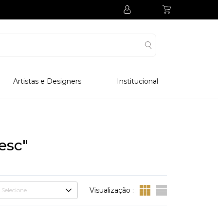
Artistas e Designers
Institucional
Processo Produtivo
Visitar Museu
Visitar Fabrica
esc"
Hotel
Clube Colecionadores
Visualização :
Selecione