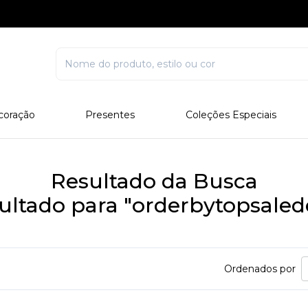
coração
Presentes
Coleções Especiais
rcelana
Corporativo
Edições Especiais
stal
Para Ele
Outros Colecionáveis
Resultado da Busca
Para Ela
ultado para "orderbytopsaled
Todos
Ordenados por